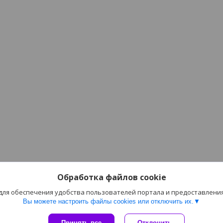
Обработка файлов cookie
 для обеспечения удобства пользователей портала и предоставлени
Вы можете настроить файлы cookies или отключить их.
Сайт создан на платформе Deal.by
Принять все
Отклонить