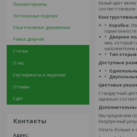
Белый цвет являе
Пиломатериалы
соответствовали 
Погонажные изделия
Конструктивные
Коробка:
Изг
Ульи пчелиные деревянные
герметичности
Дверное по
Рамка дверная
мм), который 
наполнителем 
Статьи
Тип открыв
Доступные разм
О нас
Однопольн
Сертификаты и лицензии
Двупольные
Цветовые реше
Отзывы
Стандартный цвет
Сайт
идеально соответ
Дополнительные
Мы предлагаем по
Контакты
безупречный резу
Узнать больше и 