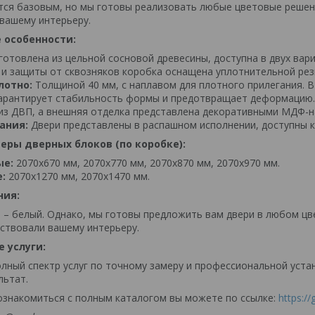
тся базовым, но мы готовы реализовать любые цветовые решен
вашему интерьеру.
 особенности:
отовлена из цельной сосновой древесины, доступна в двух вари
 и защиты от сквозняков коробка оснащена уплотнительной рез
лотно:
Толщиной 40 мм, с наплавом для плотного прилегания. В
гарантирует стабильность формы и предотвращает деформацию.
из ДВП, а внешняя отделка представлена декоративными МДФ-н
ания:
Двери представлены в распашном исполнении, доступны к
еры дверных блоков (по коробке):
ые:
2070х670 мм, 2070х770 мм, 2070х870 мм, 2070х970 мм.
:
2070х1270 мм, 2070х1470 мм.
ния:
 – белый. Однако, мы готовы предложить вам двери в любом цв
ствовали вашему интерьеру.
 услуги:
лный спектр услуг по точному замеру и профессиональной уста
льтат.
ознакомиться с полным каталогом вы можете по ссылке:
https:/