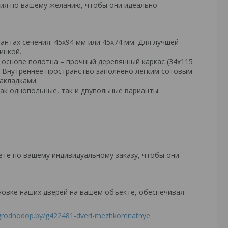
ия по вашему желанию, чтобы они идеально
антах сечения: 45х94 мм или 45х74 мм. Для лучшей
инкой.
 основе полотна – прочный деревянный каркас (34х115
 Внутреннее пространство заполнено легким сотовым
акладками.
ак однопольные, так и двупольные варианты.
ете по вашему индивидуальному заказу, чтобы они
новке наших дверей на вашем объекте, обеспечивая
/grodnodop.by/g422481-dveri-mezhkomnatnye