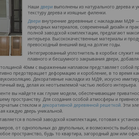
Наши
двери
выполнены из натурального дерева и 
текстуру дерева и изящные филенки.
Двери
внутренние деревянные с накладками МДФ — 
природных материалов, современный дизайн и прак
полной заводской комплектации, предлагают макс
интерьера. Высококачественные материалы и прод
превосходный внешний вид на долгие годы.
Интегрированный уплотнитель в коробке служит не 
плавного и бесшумного закрывания двери, добавля
толщиной 40мм с выраженным наплавом представляет собой пр
тивно предотвращает деформацию и коробление, в то время как
вукоизоляцию. Декоративные накладки из МДФ, искусно имитир
етичный вид, делая их неотъемлемой частью любого интерьера.
енте вы найдете как глухие модели, обеспечивающие приватност
шему пространству. Для создания особой атмосферы и привнесе
зорчатым стеклом и
декоративной деревянной решеткой
. Эти э
лая каждую дверь уникальной.
тавляется в полной заводской комплектации, готовая к установ
меров, от однопольных до двупольных, и возможность выбора 
юбое пространство, будь то квартира, загородный дом или офис