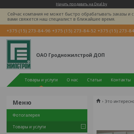
Начать продавать на Deal.by
Сейчас компания не может быстро обрабатывать заказы и с
вами свяжется наш специалист в ближайшее время.
+375 (15) 273-84-96
+375 (15) 273-84-52
+375 (15) 273-8
ОАО Гродножилстрой ДОП
Товары и услуги
О нас
Статьи
Контакты
Это интересно
Фотогалерея
Товары и услуги