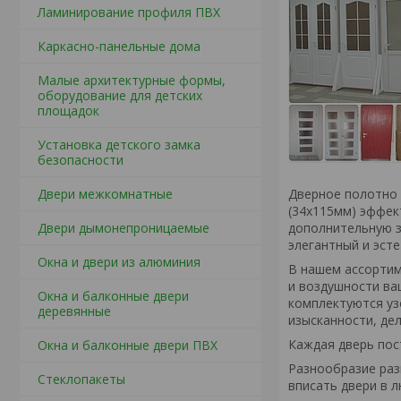
Ламинирование профиля ПВХ
Каркасно-панельные дома
Малые архитектурные формы,
оборудование для детских
площадок
Установка детского замка
безопасности
Дверное полотно 
Двери межкомнатные
(34х115мм) эффек
дополнительную з
Двери дымонепроницаемые
элегантный и эст
Окна и двери из алюминия
В нашем ассортим
и воздушности ва
Окна и балконные двери
комплектуются у
деревянные
изысканности, де
Каждая дверь пос
Окна и балконные двери ПВХ
Разнообразие раз
Стеклопакеты
вписать двери в л